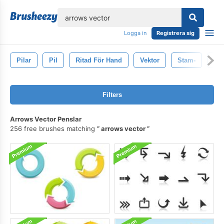
lose
Logga in
Registrera sig
Pilar
Pil
Ritad För Hand
Vektor
Stam-
Del
Filters
Arrows Vector Penslar
256 free brushes matching
arrows vector