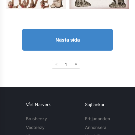
Nästa sida
1
Vårt Närverk
Sajtlänkar
Brusheezy
Erbjudanden
Vecteezy
Annonsera