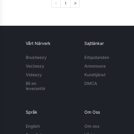
1
Vårt Närverk
Sajtlänkar
Brusheezy
Erbjudanden
Vecteezy
Annonsera
Videezy
Kundtjänst
Bli en
DMCA
leverantör
Språk
Om Oss
English
Om oss