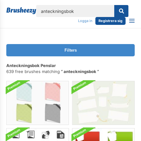
lose
Logga in
Registrera sig
Filters
Anteckningsbok Penslar
639 free brushes matching
anteckningsbok