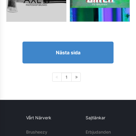
Nästa sida
1
Vårt Närverk
Sajtlänkar
Brusheezy
Erbjudanden