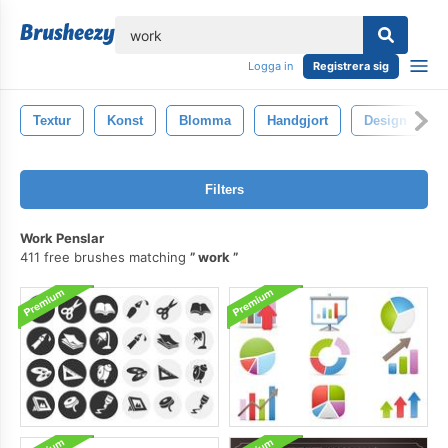
lose
Logga in
Registrera sig
Textur
Konst
Blomma
Handgjort
Design
Filters
Work Penslar
411 free brushes matching
work