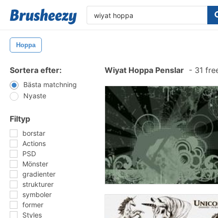
Hoppa
Sortera efter:
Wiyat Hoppa Penslar
-
31 fre
Bästa matchning
Nyaste
Filtyp
borstar
Actions
PSD
Mönster
gradienter
strukturer
symboler
former
Styles