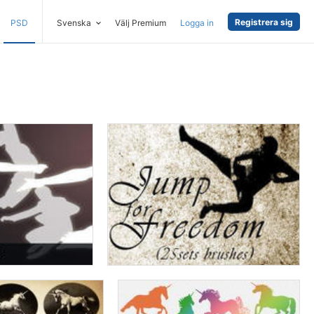
Registrera sig
PSD
Svenska
Välj Premium
Logga in