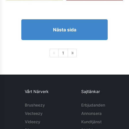
Nästa sida
1
Vårt Närverk
Sajtlänkar
Brusheezy
Erbjudanden
Vecteezy
Annonsera
Videezy
Kundtjänst