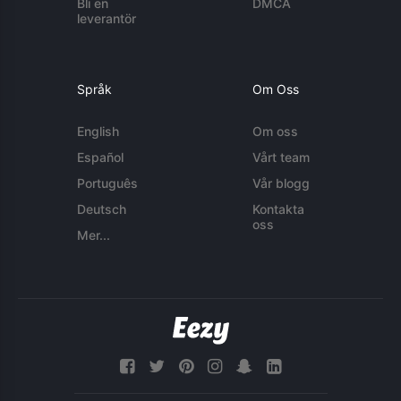
Bli en
DMCA
leverantör
Språk
Om Oss
English
Om oss
Español
Vårt team
Português
Vår blogg
Deutsch
Kontakta
oss
Mer...