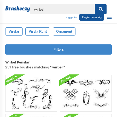
lose
Logga in
Registrera sig
Virvlar
Virvla Runt
Ornament
Filters
Wirbel Penslar
251 free brushes matching
wirbel