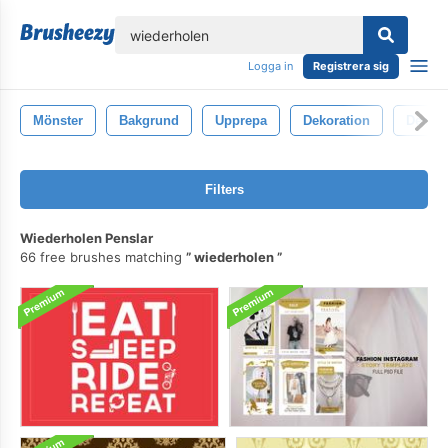
lose
Logga in
Registrera sig
Mönster
Bakgrund
Upprepa
Dekoration
Desig
Filters
Wiederholen Penslar
66 free brushes matching
wiederholen