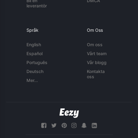
Bli en
DMCA
leverantör
Språk
Om Oss
English
Om oss
Español
Vårt team
Português
Vår blogg
Deutsch
Kontakta
oss
Mer...