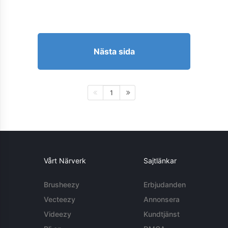
Nästa sida
1
Vårt Närverk
Sajtlänkar
Brusheezy
Erbjudanden
Vecteezy
Annonsera
Videezy
Kundtjänst