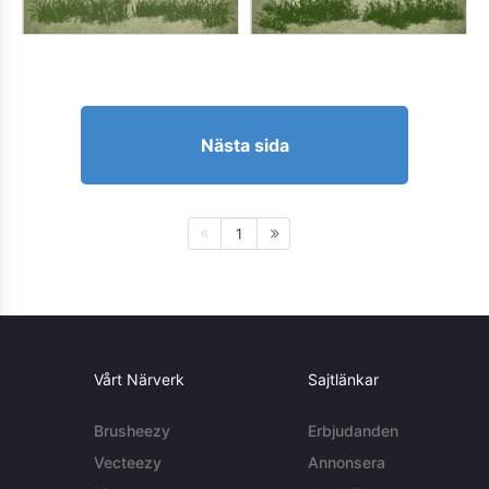
Nästa sida
1
Vårt Närverk
Sajtlänkar
Brusheezy
Erbjudanden
Vecteezy
Annonsera