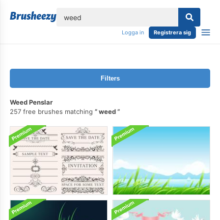
lose
Logga in
Registrera sig
Filters
Weed Penslar
257 free brushes matching
weed