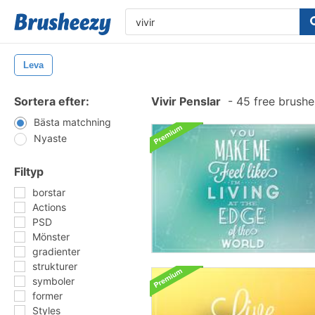
Leva
Sortera efter:
Vivir Penslar
-
45 free brush
Bästa matchning
Nyaste
Filtyp
borstar
Actions
PSD
Mönster
gradienter
strukturer
symboler
former
Styles