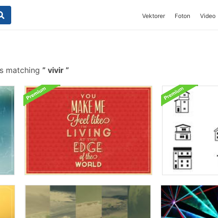
Vektorer
Foton
Video
es matching
vivir