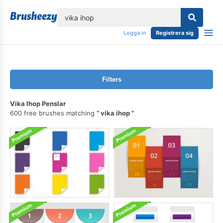
lose
Logga in
Registrera sig
Filters
Vika Ihop Penslar
600 free brushes matching
vika ihop