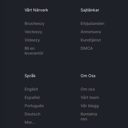
Vårt Närverk
Sajtlänkar
Brusheezy
Erbjudanden
Vecteezy
Annonsera
Videezy
Kundtjänst
Bli en
DMCA
leverantör
Språk
Om Oss
English
Om oss
Español
Vårt team
Português
Vår blogg
Deutsch
Kontakta
oss
Mer...