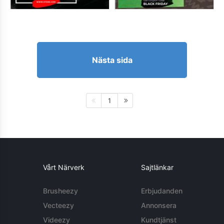
Nästa sida
1
Vårt Närverk
Sajtlänkar
Brusheezy
Erbjudanden
Vecteezy
Annonsera
Videezy
Kundtjänst