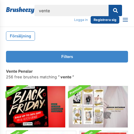
lose
Logga in
Registrera sig
Försäljning
Filters
Vente Penslar
256 free brushes matching
vente