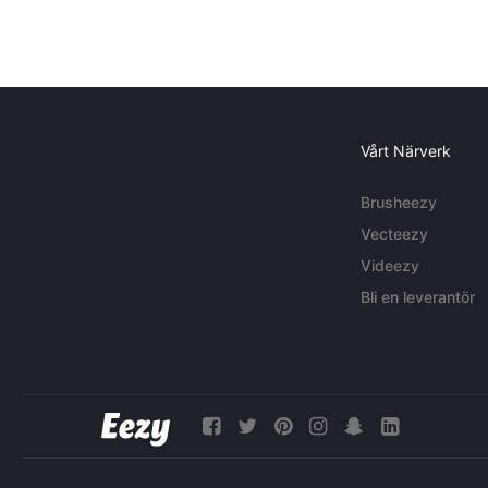
Vårt Närverk
Brusheezy
Vecteezy
Videezy
Bli en leverantör