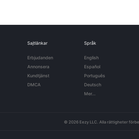
Sajtlänkar
Språk
Erbjudanden
English
Annonsera
Español
Kundtjänst
Português
DMCA
Deutsch
Mer...
© 2026 Eezy LLC. Alla rättigheter förbe