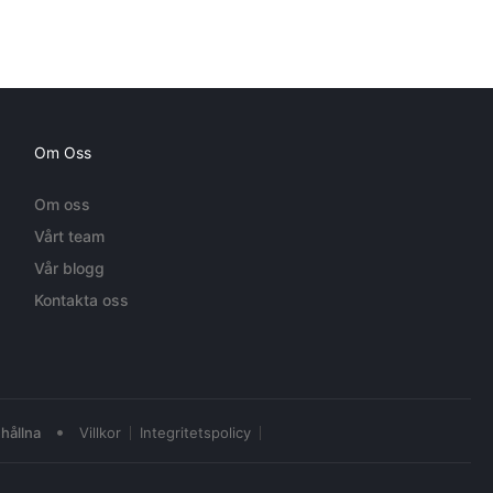
Om Oss
Om oss
Vårt team
Vår blogg
Kontakta oss
•
hållna
Villkor
Integritetspolicy