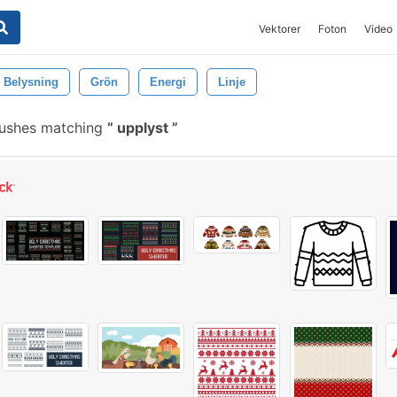
Vektorer
Foton
Video
Belysning
Grön
Energi
Linje
rushes matching
upplyst