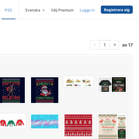
Registrera sig
PSD
Svenska
Välj Premium
Logga in
av 17
1