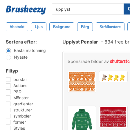
Abstrakt
Ljus
Bakgrund
Färg
Strålkastare
Sortera efter:
Upplyst Penslar
-
834 free b
Bästa matchning
Nyaste
Sponsrade bilder av
Filtyp
borstar
Actions
PSD
Mönster
gradienter
strukturer
symboler
former
Styles