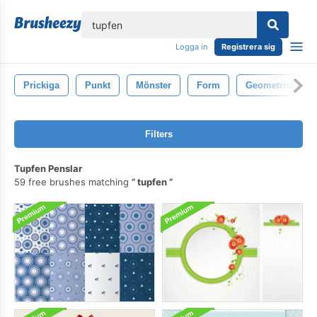
lose
Logga in
Registrera sig
Prickiga
Punkt
Mönster
Form
Geometrisk
Filters
Tupfen Penslar
59 free brushes matching
tupfen