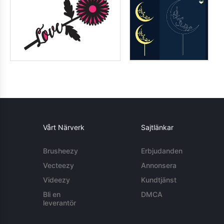
Vårt Närverk
Sajtlänkar
Brusheezy
Erbjudanden
Vecteezy
Annonsera
Videezy
Kundtjänst
Bli en
DMCA
leverantör