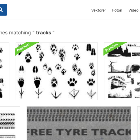
Vektorer
Foton
Video
shes matching
tracks