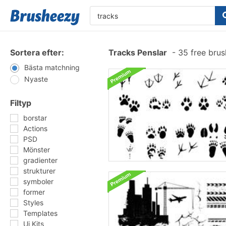
Sortera efter:
Tracks Penslar
-
35 free bru
Bästa matchning
Nyaste
Filtyp
borstar
Actions
PSD
Mönster
gradienter
strukturer
symboler
former
Styles
Templates
Ui Kits