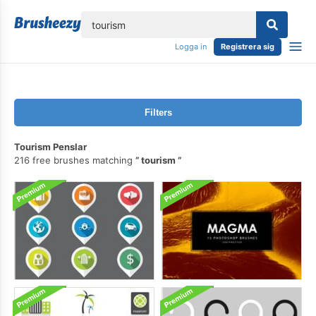
lose
Logga in
Registrera sig
Filters
Tourism Penslar
216 free brushes matching
tourism