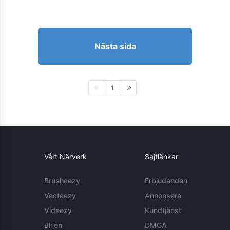
Nästa sida
1
Vårt Närverk
Sajtlänkar
Brusheezy
Erbjudanden
Vecteezy
Annonsera
Videezy
Kundtjänst
Bli en
DMCA