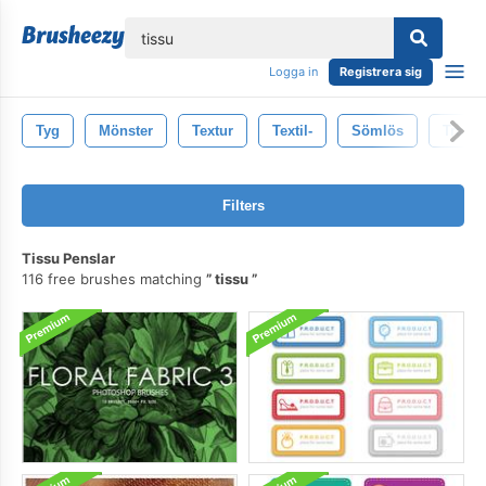
lose
Logga in
Registrera sig
Tyg
Mönster
Textur
Textil-
Sömlös
Trasa
Filters
Tissu Penslar
116 free brushes matching
tissu