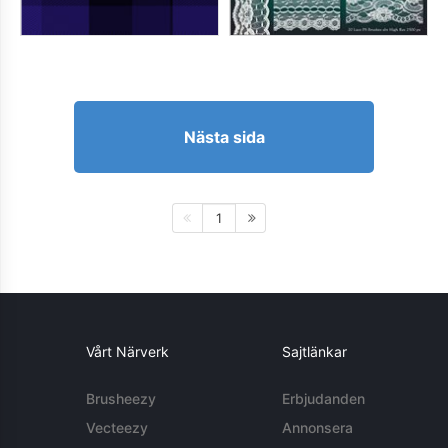
Nästa sida
1
Vårt Närverk
Sajtlänkar
Brusheezy
Erbjudanden
Vecteezy
Annonsera