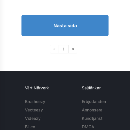
Nästa sida
1
Vårt Närverk
Sajtlänkar
Brusheezy
Erbjudanden
Vecteezy
Annonsera
Videezy
Kundtjänst
Bli en
DMCA