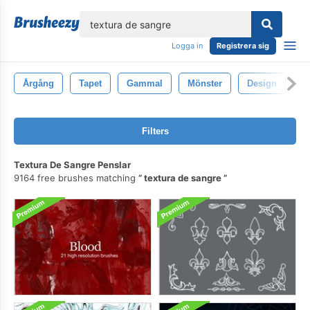
lose
Logga in
Registrera sig
Årgång
Tapet
Gammal
Mönster
Design
G
Filters
Textura De Sangre Penslar
9164 free brushes matching
textura de sangre