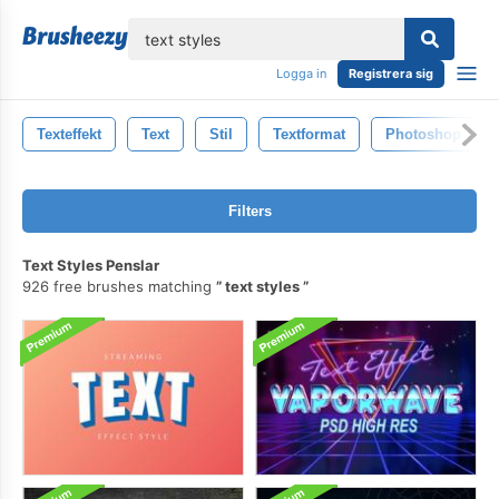
lose
Logga in
Registrera sig
Texteffekt
Text
Stil
Textformat
Photoshop
Filters
Text Styles Penslar
926 free brushes matching
text styles