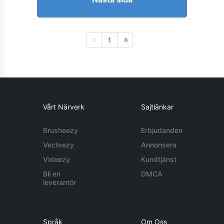
1
Vårt Närverk
Sajtlänkar
Brusheezy
Erbjudanden
Vecteezy
Annonsera
Videezy
Kundtjänst
Bli en
DMCA
leverantör
Språk
Om Oss