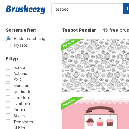
Sortera efter:
Teapot Penslar
-
45 free bru
Bästa matchning
Nyaste
Filtyp
borstar
Actions
PSD
Mönster
gradienter
strukturer
symboler
former
Styles
Templates
Ui Kits