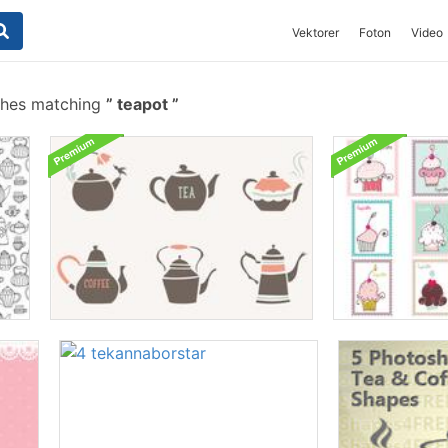
Vektorer
Foton
Video
shes matching
teapot