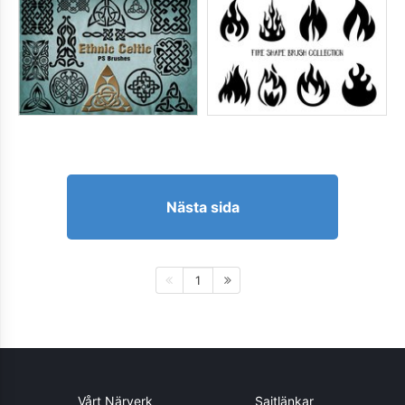
Nästa sida
1
Vårt Närverk
Sajtlänkar