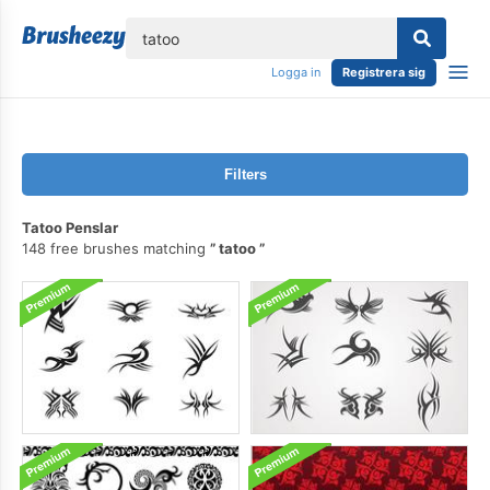
lose
Logga in
Registrera sig
Filters
Tatoo Penslar
148 free brushes matching
tatoo