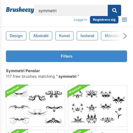
lose
Logga in
Registrera sig
Design
Abstrakt
Konst
Isolerat
Mönster
S
Filters
Symmetri Penslar
117 free brushes matching
symmetri