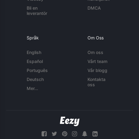
Bli en
DMCA
leverantör
Språk
Om Oss
English
Om oss
Español
Vårt team
Português
Vår blogg
Deutsch
Kontakta
oss
Mer...