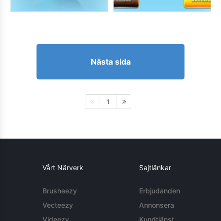
Nästa sida
1
Vårt Närverk
Sajtlänkar
Brusheezy
Erbjudanden
Vecteezy
Annonsera
Videezy
Kundtjänst