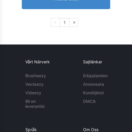
1
Vårt Närverk
Sajtlänkar
Brusheezy
Erbjudanden
Vecteezy
Annonsera
Videezy
Kundtjänst
Bli en
DMCA
leverantör
Språk
Om Oss