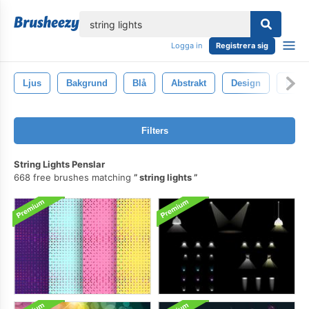
lose
Logga in
Registrera sig
Ljus
Bakgrund
Blå
Abstrakt
Design
Blos
Filters
String Lights Penslar
668 free brushes matching
string lights