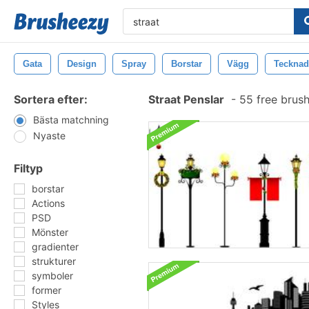
Gata
Design
Spray
Borstar
Vägg
Tecknad
Sortera efter:
Straat Penslar
-
55 free brus
Bästa matchning
Nyaste
Filtyp
borstar
Actions
PSD
Mönster
gradienter
strukturer
symboler
former
Styles