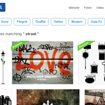
Vektorer
Foton
Video
 Serie
Färgrik
Graffiti
Vektor
Modern
Gata Fx
hes matching
straat