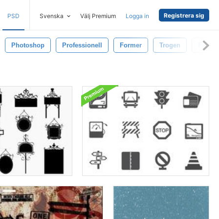
Registrera sig
PSD
Svenska
Välj Premium
Logga in
Photoshop
Professionell
Former
Trogen
Färg