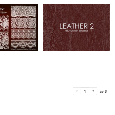
av 3
1