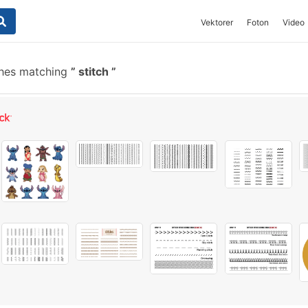
Vektorer
Foton
Video
shes matching
stitch