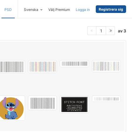
Registrera sig
PSD
Svenska
Välj Premium
Logga in
av 3
1