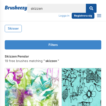
lose
Logga in
Registrera sig
Skisser
Filters
Skizzen Penslar
19 free brushes matching
skizzen