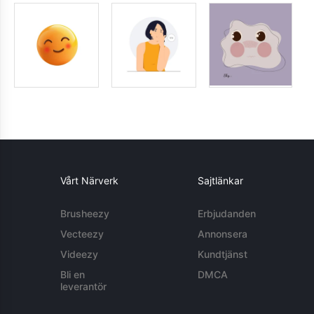
Vårt Närverk
Sajtlänkar
Brusheezy
Erbjudanden
Vecteezy
Annonsera
Videezy
Kundtjänst
Bli en
DMCA
leverantör