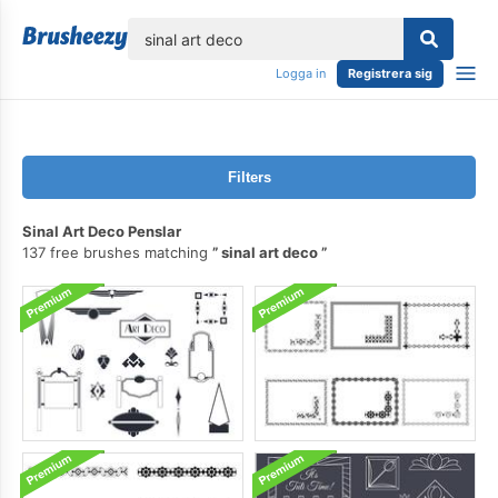
lose
Logga in
Registrera sig
Filters
Sinal Art Deco Penslar
137 free brushes matching
sinal art deco