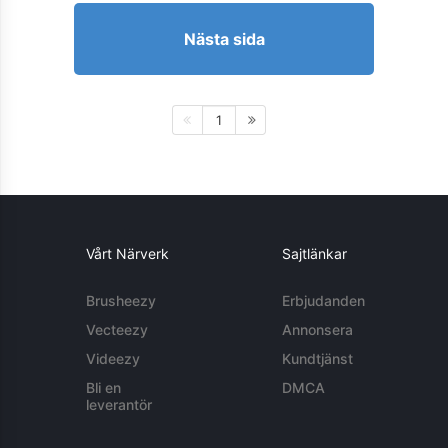
Nästa sida
1
Vårt Närverk
Sajtlänkar
Brusheezy
Erbjudanden
Vecteezy
Annonsera
Videezy
Kundtjänst
Bli en
DMCA
leverantör