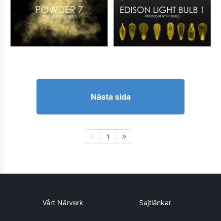
Nästa sida
1
Vårt Närverk
Sajtlänkar