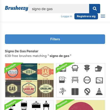
lose
Logga in
Registrera sig
Filters
Signo De Gas Penslar
639 free brushes matching
signo de gas