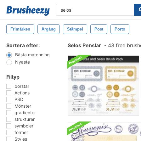
Frimärken
Årgång
Stämpel
Post
Porto
Sortera efter:
Selos Penslar
-
43 free brus
Bästa matchning
Nyaste
Filtyp
borstar
Actions
PSD
Mönster
gradienter
strukturer
symboler
former
Styles