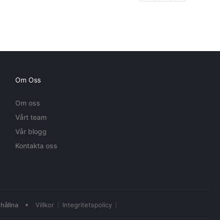
Om Oss
Om oss
Vårt team
Vår blogg
Kontakta oss
•
hållna
Villkor
Integritetspolicy