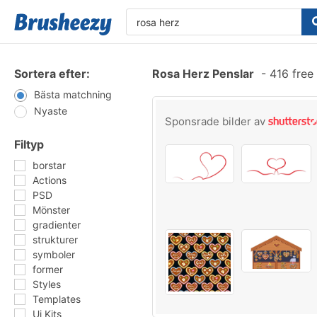
Sortera efter:
Rosa Herz Penslar
-
416 free
Bästa matchning
Nyaste
Sponsrade bilder av
Filtyp
borstar
Actions
PSD
Mönster
gradienter
strukturer
symboler
former
Styles
Templates
Ui Kits