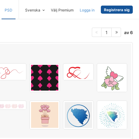
Registrera sig
PSD
Svenska
Välj Premium
Logga in
av 6
1