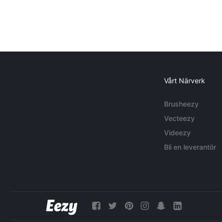
Vårt Närverk
Brusheezy
Vecteezy
Videezy
Bli en leverantör