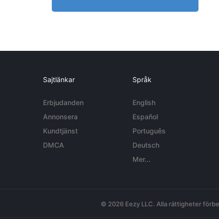
Sajtlänkar
Språk
Erbjudanden
English
Annonsera
Español
Kundtjänst
Português
DMCA
Deutsch
Mer...
© 2026 Eezy LLC. Alla rättigheter förbe