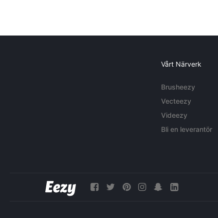
Vårt Närverk
Brusheezy
Vecteezy
Videezy
Bli en leverantör