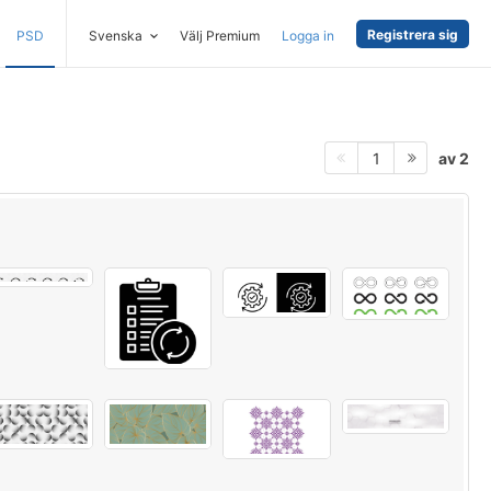
Registrera sig
PSD
Svenska
Välj Premium
Logga in
av 2
1