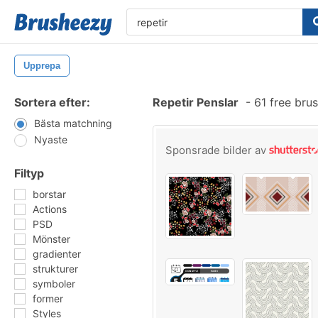
Upprepa
Sortera efter:
Repetir Penslar
-
61 free bru
Bästa matchning
Nyaste
Sponsrade bilder av
Filtyp
borstar
Actions
PSD
Mönster
gradienter
strukturer
symboler
former
Styles