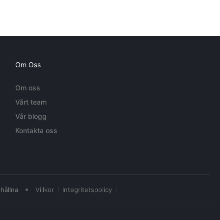
Om Oss
Om oss
Vårt team
Vår blogg
Kontakta oss
•
hållna
Villkor
Integritetspolicy