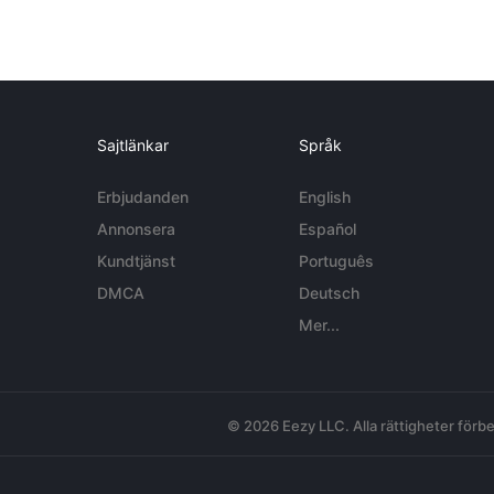
Sajtlänkar
Språk
Erbjudanden
English
Annonsera
Español
Kundtjänst
Português
DMCA
Deutsch
Mer...
© 2026 Eezy LLC. Alla rättigheter förbe