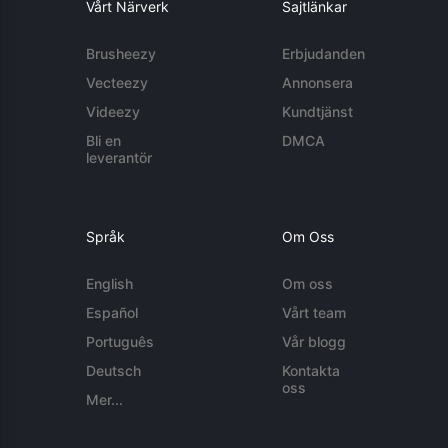
Vårt Närverk
Sajtlänkar
Brusheezy
Erbjudanden
Vecteezy
Annonsera
Videezy
Kundtjänst
Bli en
DMCA
leverantör
Språk
Om Oss
English
Om oss
Español
Vårt team
Português
Vår blogg
Deutsch
Kontakta
oss
Mer...