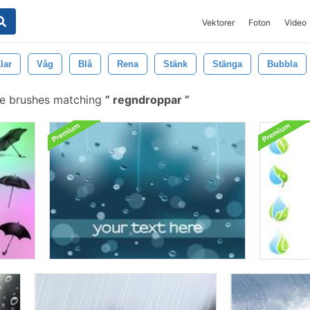
Vektorer
Foton
Video
lar
Våg
Blå
Rena
Stänk
Stänga
Bubbla
ee brushes matching
regndroppar