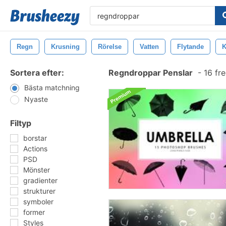
Regn
Krusning
Rörelse
Vatten
Flytande
K
Sortera efter:
Regndroppar Penslar
-
16 fr
Bästa matchning
Nyaste
Filtyp
borstar
Actions
PSD
Mönster
gradienter
strukturer
symboler
former
Styles