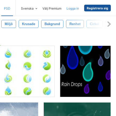
Registrera sig
PSD
Svenska
Välj Premium
Logga in
Miljö
Krusade
Bakgrund
Renhet
Cirkel
Fall