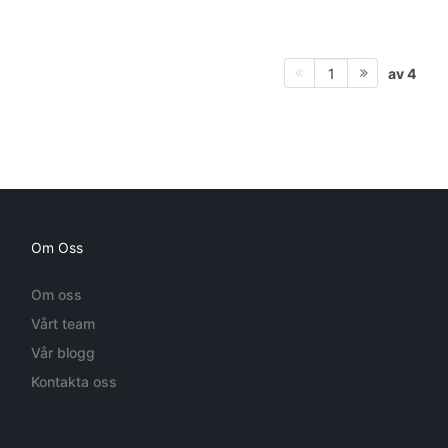
av 4
1
Om Oss
Om oss
Vårt team
Vår blogg
Kontakta oss