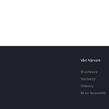
Vårt Närverk
Brusheezy
Vecteezy
Videezy
Bli en leverantör