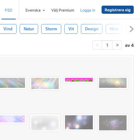
Registrera sig
PSD
Svenska
Välj Premium
Logga in
Vind
Natur
Storm
Vit
Design
Höst
Fläck
av 4
1