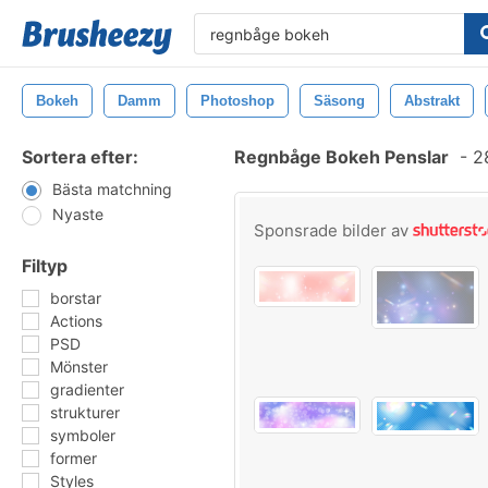
Bokeh
Damm
Photoshop
Säsong
Abstrakt
Sortera efter:
Regnbåge Bokeh Penslar
-
28
Bästa matchning
Nyaste
Sponsrade bilder av
Filtyp
borstar
Actions
PSD
Mönster
gradienter
strukturer
symboler
former
Styles