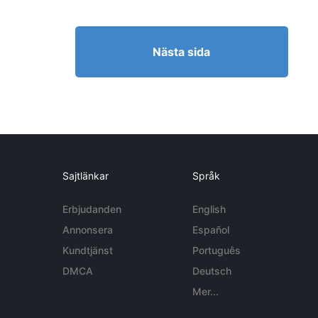
Nästa sida
Sajtlänkar
Språk
Erbjudanden
English
Annonsera
Español
Kundtjänst
Português
DMCA
Deutsch
Mer...