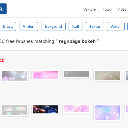
Vektorer
Foton
Video
Blåsa
Vinter-
Bakgrund
Kall
Textur
Väder
0 free brushes matching
regnbåge bokeh