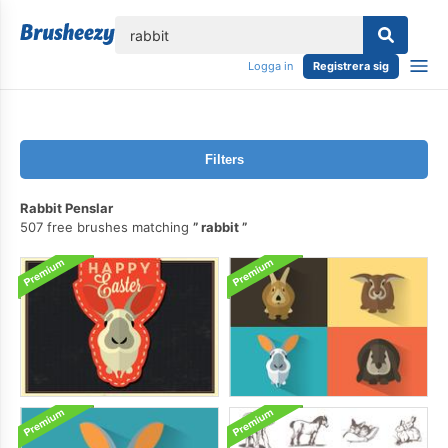
lose
Logga in
Registrera sig
Filters
Rabbit Penslar
507 free brushes matching
rabbit