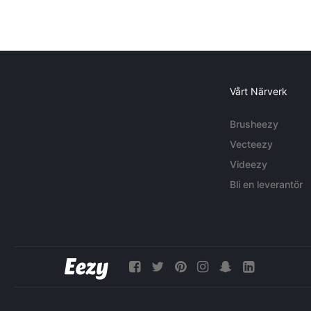
Vårt Närverk
Brusheezy
Vecteezy
Videezy
Bli en leverantör