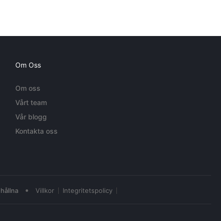
Om Oss
Om oss
Vårt team
Vår blogg
Kontakta oss
•
hållna
Villkor
Integritetspolicy