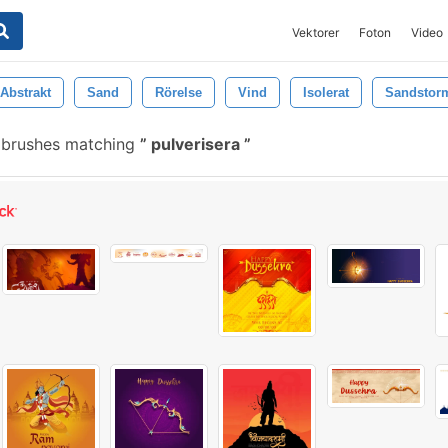
Vektorer
Foton
Video
Abstrakt
Sand
Rörelse
Vind
Isolerat
Sandstor
 brushes matching
pulverisera