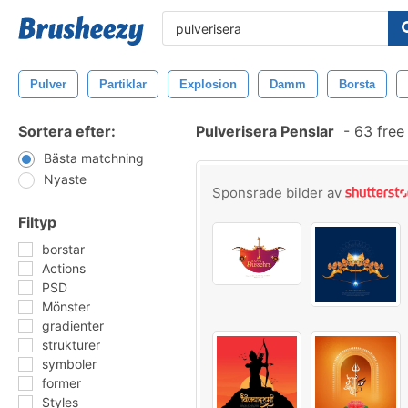
Pulver
Partiklar
Explosion
Damm
Borsta
Sortera efter:
Pulverisera Penslar
-
63 free
Bästa matchning
Nyaste
Sponsrade bilder av
Filtyp
borstar
Actions
PSD
Mönster
gradienter
strukturer
symboler
former
Styles