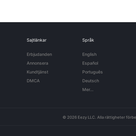
Sajtlänkar
Språk
Erbjudanden
English
Annonsera
Español
Kundtjänst
Português
DMCA
Deutsch
Mer...
© 2026 Eezy LLC. Alla rättigheter förbe