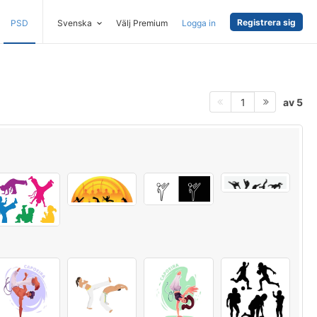
Registrera sig
PSD
Svenska
Välj Premium
Logga in
av 5
1