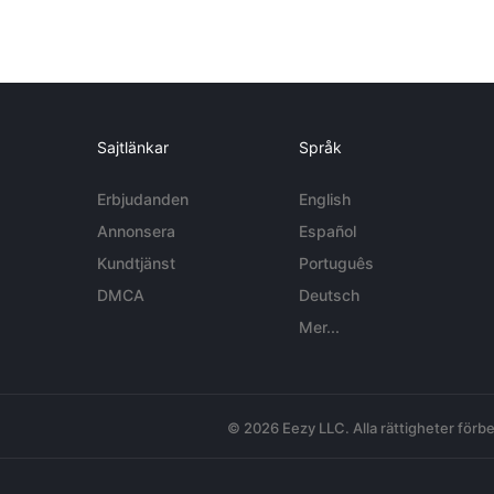
Sajtlänkar
Språk
Erbjudanden
English
Annonsera
Español
Kundtjänst
Português
DMCA
Deutsch
Mer...
© 2026 Eezy LLC. Alla rättigheter förbe