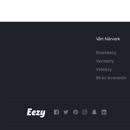
Vårt Närverk
Brusheezy
Vecteezy
Videezy
Bli en leverantör