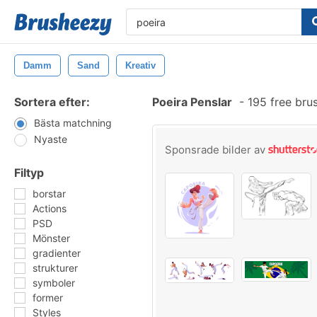
Damm
Sand
Kreativ
Sortera efter:
Poeira Penslar
-
195 free bru
Bästa matchning
Nyaste
Sponsrade bilder av
Filtyp
borstar
Actions
PSD
Mönster
gradienter
strukturer
symboler
former
Styles