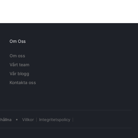
Om Oss
Om oss
Vårt team
Vår blogg
Kontakta oss
•
hållna
Villkor
Integritetspolicy