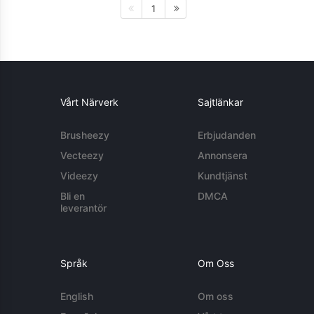
1
Vårt Närverk
Sajtlänkar
Brusheezy
Erbjudanden
Vecteezy
Annonsera
Videezy
Kundtjänst
Bli en
DMCA
leverantör
Språk
Om Oss
English
Om oss