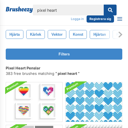
lose
Logga in
Registrera sig
Hjärta
Kärlek
Vektor
Konst
Hjärtan
Roman
Filters
Pixel Heart Penslar
383 free brushes matching
pixel heart