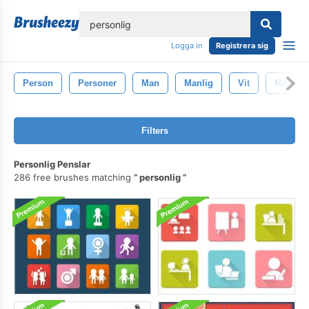
lose
Logga in
Registrera sig
Person
Personer
Man
Manlig
Vit
Mänskli
Filters
Personlig Penslar
286 free brushes matching
personlig