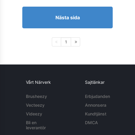
Nästa sida
1
Vårt Närverk
Sajtlänkar
Brusheezy
Erbjudanden
Vecteezy
Annonsera
Videezy
Kundtjänst
Bli en
DMCA
leverantör