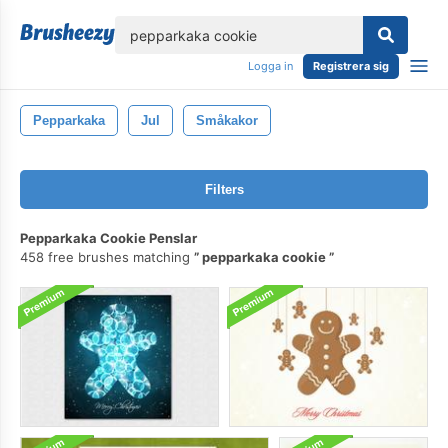
lose
Logga in
Registrera sig
Pepparkaka
Jul
Småkakor
Filters
Pepparkaka Cookie Penslar
458 free brushes matching
pepparkaka cookie