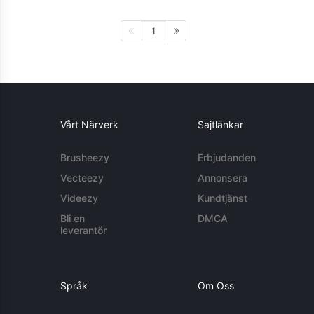
1
Vårt Närverk
Sajtlänkar
Brusheezy
Erbjudanden
Vecteezy
Annonsera
Videezy
Kundtjänst
Bli en
DMCA
leverantör
Språk
Om Oss