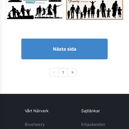
Nästa sida
1
Vårt Närverk
Sajtlänkar
Brusheezy
Erbjudanden