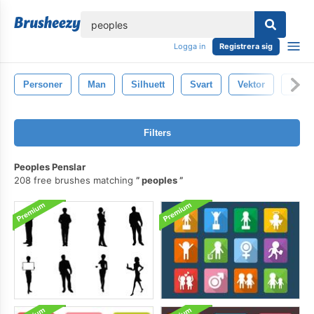
lose
Logga in
Registrera sig
Personer
Man
Silhuett
Svart
Vektor
Retro
Filters
Peoples Penslar
208 free brushes matching
peoples