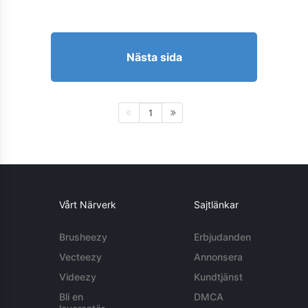
Nästa sida
1
Vårt Närverk
Sajtlänkar
Brusheezy
Erbjudanden
Vecteezy
Annonsera
Videezy
Kundtjänst
Bli en
DMCA