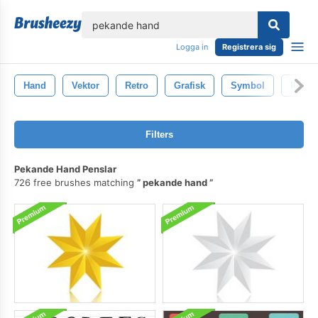
lose
Logga in
Registrera sig
Hand
Vektor
Retro
Grafisk
Symbol
Illust
Filters
Pekande Hand Penslar
726 free brushes matching
pekande hand