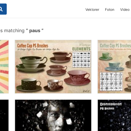
Vektorer
Foton
Video
es matching
paus