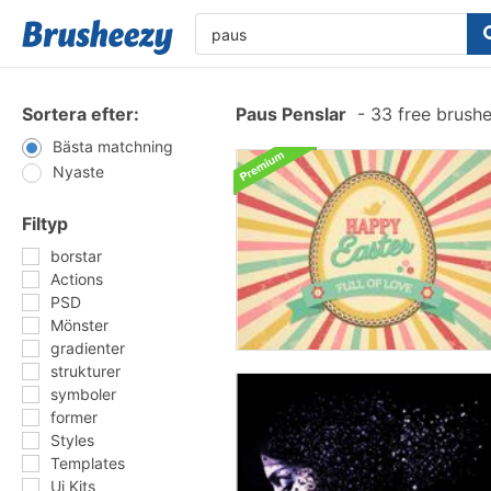
Sortera efter:
Paus Penslar
-
33 free brush
Bästa matchning
Nyaste
Filtyp
borstar
Actions
PSD
Mönster
gradienter
strukturer
symboler
former
Styles
Templates
Ui Kits