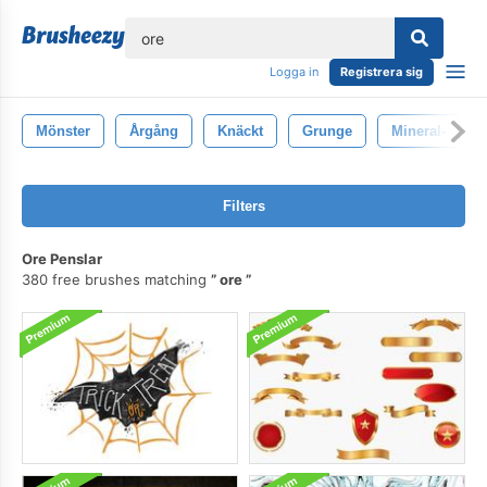
lose
Logga in
Registrera sig
Mönster
Årgång
Knäckt
Grunge
Mineral-
Filters
Ore Penslar
380 free brushes matching
ore