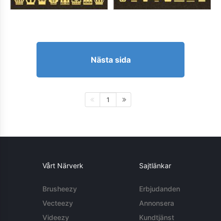
Nästa sida
1
Vårt Närverk
Sajtlänkar
Brusheezy
Erbjudanden
Vecteezy
Annonsera
Videezy
Kundtjänst