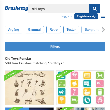
lose
Logga in
Registrera sig
Årgång
Gammal
Retro
Textur
Bakgrund
A
Filters
Old Toys Penslar
589 free brushes matching
old toys