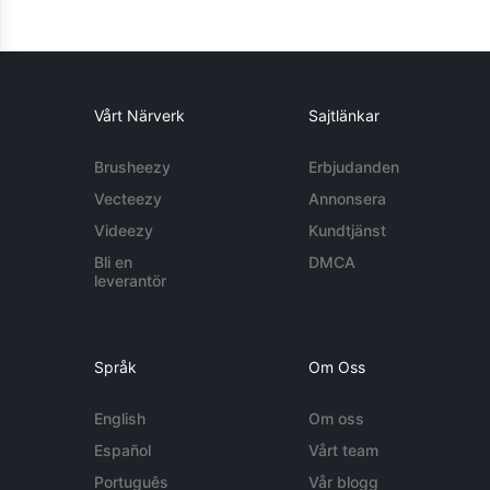
Vårt Närverk
Sajtlänkar
Brusheezy
Erbjudanden
Vecteezy
Annonsera
Videezy
Kundtjänst
Bli en
DMCA
leverantör
Språk
Om Oss
English
Om oss
Español
Vårt team
Português
Vår blogg