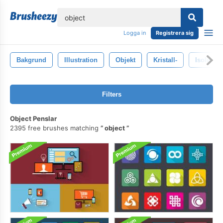
lose
Logga in
Registrera sig
Bakgrund
Illustration
Objekt
Kristall-
Isolerat
Filters
Object Penslar
2395 free brushes matching
object