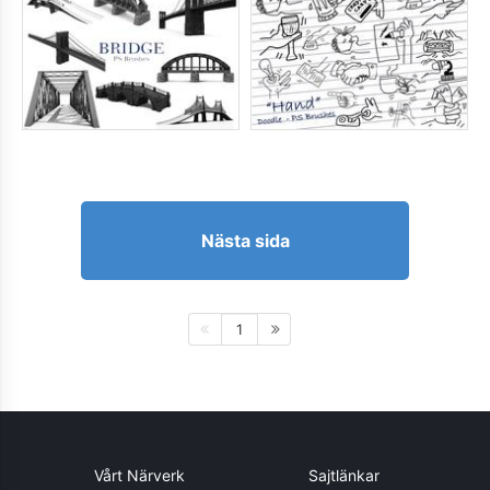
Nästa sida
1
Vårt Närverk
Sajtlänkar