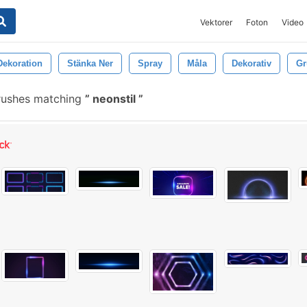
Vektorer
Foton
Video
Dekoration
Stänka Ner
Spray
Måla
Dekorativ
Gr
rushes matching
neonstil