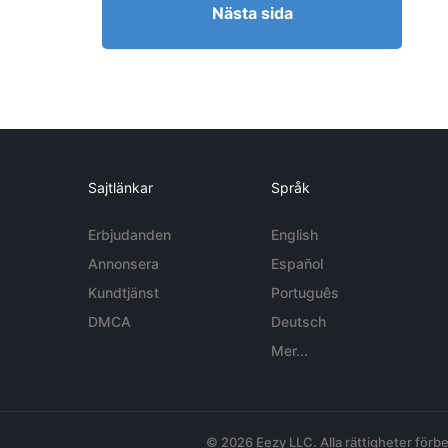
Nästa sida
Sajtlänkar
Språk
Erbjudanden
English
Annonsera
Español
Kundtjänst
Português
DMCA
Deutsch
Mer...
© 2026 Eezy LLC. Alla rättigheter förbe