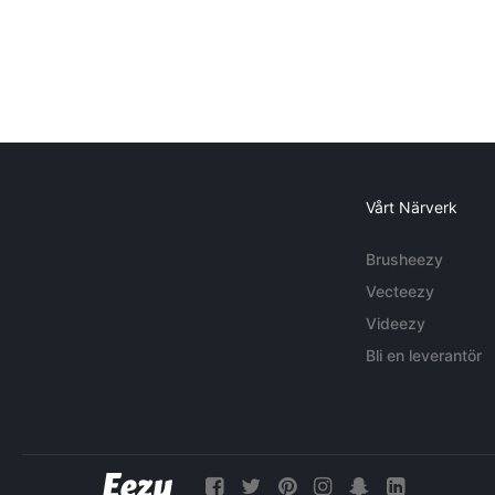
Vårt Närverk
Brusheezy
Vecteezy
Videezy
Bli en leverantör