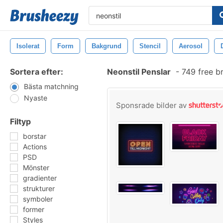
Isolerat
Form
Bakgrund
Stencil
Aerosol
Sortera efter:
Neonstil Penslar
-
749 free b
Bästa matchning
Nyaste
Sponsrade bilder av
Filtyp
borstar
Actions
PSD
Mönster
gradienter
strukturer
symboler
former
Styles