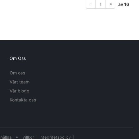
av 16
1
Om Oss
Om oss
Vårt team
Vår blogg
Kontakta oss
•
hållna
Villkor
Integritetspolicy