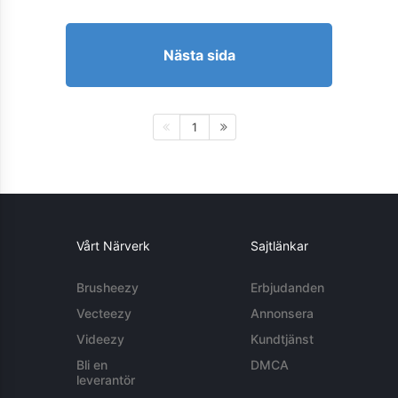
Nästa sida
1
Vårt Närverk
Sajtlänkar
Brusheezy
Erbjudanden
Vecteezy
Annonsera
Videezy
Kundtjänst
Bli en
DMCA
leverantör