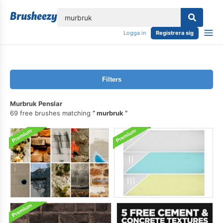
lose
Logga in
Registrera sig
Filters
Murbruk Penslar
69 free brushes matching
murbruk