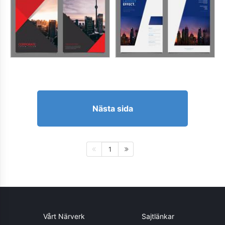
Nästa sida
1
Vårt Närverk
Sajtlänkar