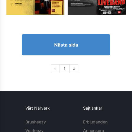
Nästa sida
1
Vårt Närverk
Sajtlänkar
Brusheezy
Erbjudanden
Vecteezy
Annonsera