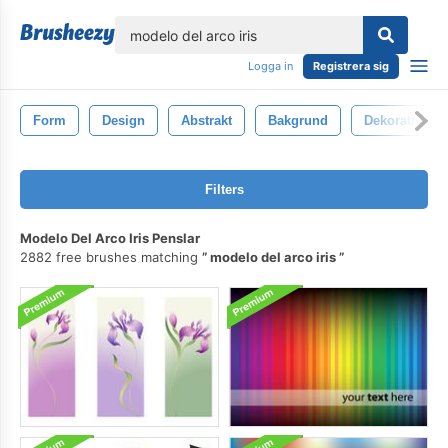
lose
Logga in
Registrera sig
Form
Design
Abstrakt
Bakgrund
Dekorativ
Filters
Modelo Del Arco Iris Penslar
2882 free brushes matching
modelo del arco iris