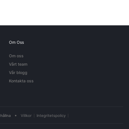
Om Oss
Om oss
Vårt team
Vår blogg
Kontakta oss
•
hållna
Villkor
Integritetspolicy