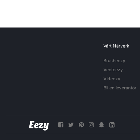
Vårt Närverk
Brusheezy
Vecteezy
Videezy
Bli en leverantör