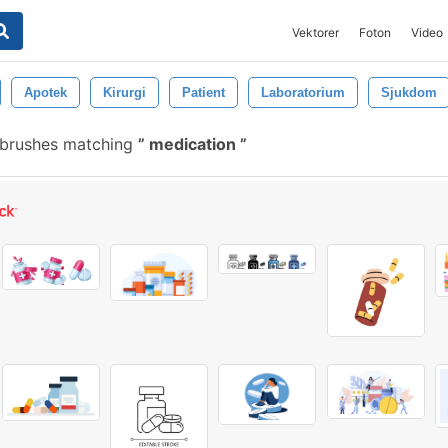
Vektorer
Foton
Video
Apotek
Kirurgi
Patient
Laboratorium
Sjukdom
 brushes matching
medication