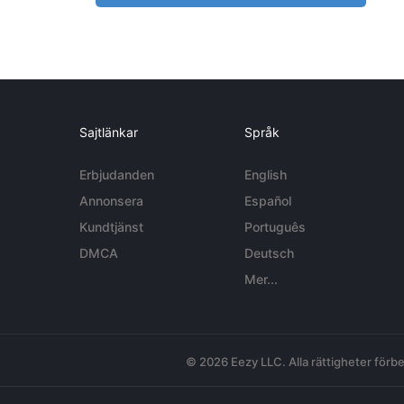
Sajtlänkar
Språk
Erbjudanden
English
Annonsera
Español
Kundtjänst
Português
DMCA
Deutsch
Mer...
© 2026 Eezy LLC. Alla rättigheter förbe