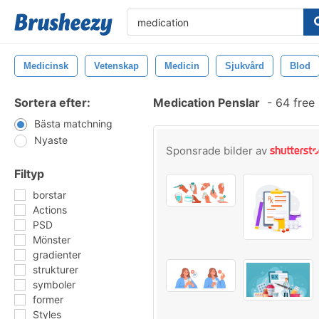
Medicinsk
Vetenskap
Medicin
Sjukvård
Blod
Sortera efter:
Medication Penslar
-
64 free
Bästa matchning
Nyaste
Sponsrade bilder av
Filtyp
borstar
Actions
PSD
Mönster
gradienter
strukturer
symboler
former
Styles