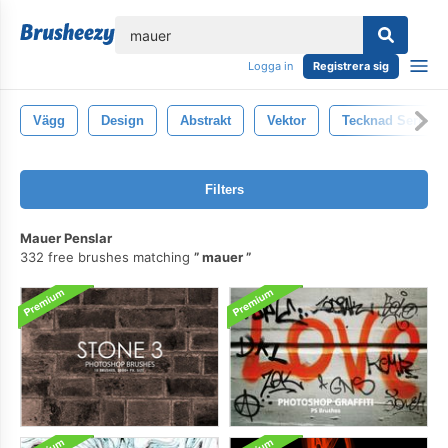
lose
Logga in
Registrera sig
Vägg
Design
Abstrakt
Vektor
Tecknad Serie
Filters
Mauer Penslar
332 free brushes matching
mauer