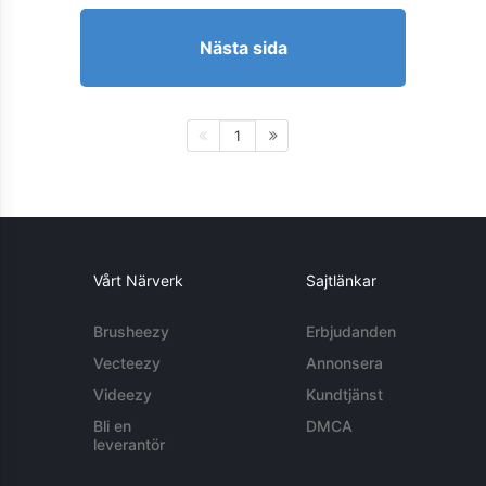
Nästa sida
1
Vårt Närverk
Sajtlänkar
Brusheezy
Erbjudanden
Vecteezy
Annonsera
Videezy
Kundtjänst
Bli en
DMCA
leverantör